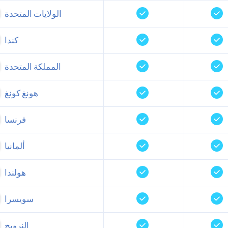
الولايات المتحدة
كندا
المملكة المتحدة
هونغ كونغ
فرنسا
ألمانيا
هولندا
سويسرا
النرويج