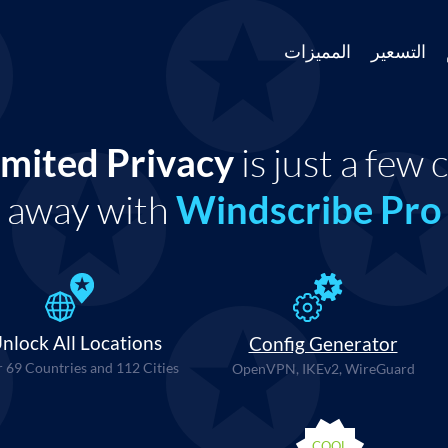
التسعير
المميزات
imited Privacy
is just a few c
away with
Windscribe Pro
nlock All Locations
Config Generator
 69 Countries and 112 Cities
OpenVPN, IKEv2, WireGuard
COOL