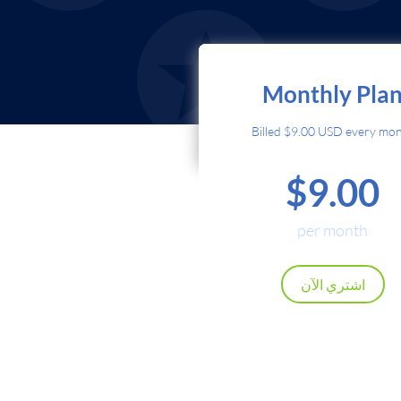
اختر طريقة الدفع
Monthly Pla
تمان
Billed $9.00 USD every mo
$9.00
Cryptoc
Local P
per month
Renews automatically. Cancel a
اشتري الآن
استمر
رجوع