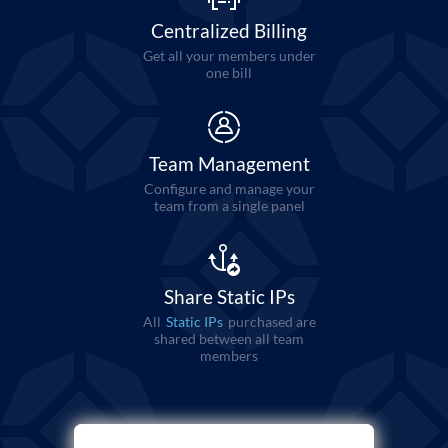
Centralized Billing
Get all your members under
one bill
Team Management
Configure and manage your
team from a single panel
Share Static IPs
All
Static IPs
purchased are
shared between all team
members