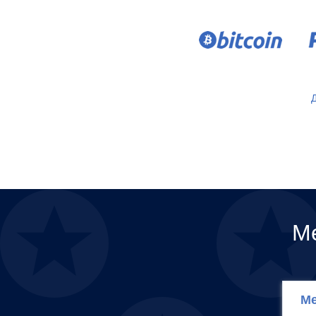
Д
М
Ме