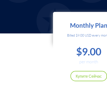
Выберите Метод Опла
Monthly Pla
Кредитна
Billed $9.00 USD every mo
$9.00
Cryptoc
Local P
per month
Renews automatically. Cancel a
Купите Сейчас
Продолжить
Назад