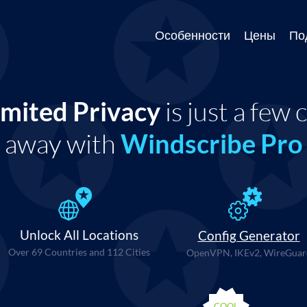
Особенности
Цены
По
imited Privacy
is just a few c
away with
Windscribe Pro
Unlock All Locations
Config Generator
Over 69 Countries and 112 Cities
OpenVPN, IKEv2, WireGuar
COOL