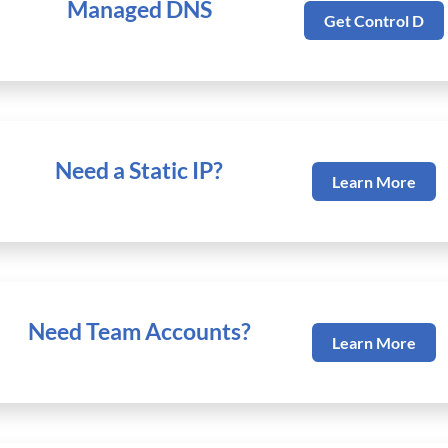
Managed DNS
Get Control D
Need a Static IP?
Learn More
Need Team Accounts?
Learn More