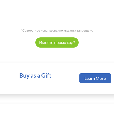
*Совместное использование аккаунта запрещено
Имеете промо код?
Buy as a Gift
Learn More