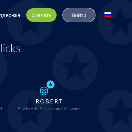
ддержка
Скачать
Войти
licks
R.O.B.E.R.T
d
Blocks Ads, Trackers and Malware