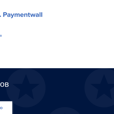
в
ов
ro