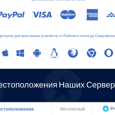
оступно для всех ваших устройств, от Рабочего стола до Смартфоно
естоположения Наших Сервер
P
стоположение
Бесплатный