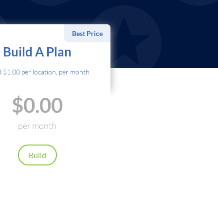
Best Price
ыберите Метод Оплаты
Build A Plan
Кредитная Карта
d $1.00 per location, per month
PayPal
$0.00
Cryptocurrency
Local Payments
per month
 automatically. Cancel anytime.
Build
Продолжить
Назад